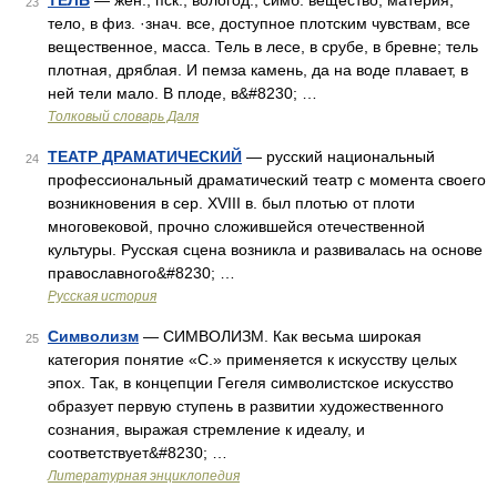
ТЕЛЬ
— жен., пск., вологод., симб. вещество, материя,
23
тело, в физ. ·знач. все, доступное плотским чувствам, все
вещественное, масса. Тель в лесе, в срубе, в бревне; тель
плотная, дряблая. И пемза камень, да на воде плавает, в
ней тели мало. В плоде, в&#8230; …
Толковый словарь Даля
ТЕАТР ДРАМАТИЧЕСКИЙ
— русский национальный
24
профессиональный драматический театр с момента своего
возникновения в сер. XVIII в. был плотью от плоти
многовековой, прочно сложившейся отечественной
культуры. Русская сцена возникла и развивалась на основе
православного&#8230; …
Русская история
Символизм
— СИМВОЛИЗМ. Как весьма широкая
25
категория понятие «С.» применяется к искусству целых
эпох. Так, в концепции Гегеля символистское искусство
образует первую ступень в развитии художественного
сознания, выражая стремление к идеалу, и
соответствует&#8230; …
Литературная энциклопедия