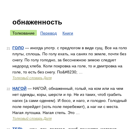
обнаженность
Толкование
Перевод
Книги
ГОЛО
— иногда употр. с предлогом в виде сущ. Все на голо
21
плуты, сплошь. По голу ехать, на санях по земле, почти без
снегу. По голу голодно, за бесснежною зимою следует
недород хлеба. Коли покровка на голе, то и дмитровка на
голе, то есть без снегу. По&#8230; …
Толковый словарь Даля
НАГОЙ
— НАГОЙ, обнаженный, голый, на ком или на чем
22
нет одежды, коры, шерсти и пр. Не из таких, чтоб грабить
нагих (а сами оденем). И босо, и наго, и голодно. Голодный
поле перейдет (хоть поле перебежит), а наг ни с места.
Нагая лутошка. Нагая степь. Это …
Толковый словарь Даля