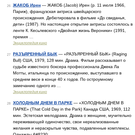
ЖАКОБ Ирен
— ЖАКОБ (Jacob) Ирен (р. 11 июля 1966,
26
Париж), французская актриса швейцарского
происхождения. Дебютировала в фильме «До свиданья,
дети» (1987). Но настоящее открытие актрисы состоялось в
ленте К. Кесьлевского «Двойная жизнь Вероники» (1991,
премия …
Энциклопедия кино
РАЗЪЯРЕННЫЙ БЫК
— «РАЗЪЯРЕННЫЙ БЫК» (Raging
27
Bull) США, 1979, 128 мин. Драма. Фильм рассказывает о
судьбе известного боксера профессионала Джека Ла
Мотты, итальянца по происхождению, выступавшего в
среднем весе в конце 40 х годов. По остроумному
замечанию одного из …
Энциклопедия кино
ХОЛОДНЫМ ДНЕМ В ПАРКЕ
— «ХОЛОДНЫМ ДНЕМ В
28
ПАРКЕ» (That Cold Day in the Park) Канада США, 1969, 112
мин. Эстетская мелодрама. Драма о женщине, мучительно
переживающей одиночество, свои нереализованные
желания и нераскрытые чувства, подавленные комплексы.
Однажды,&#8230; …