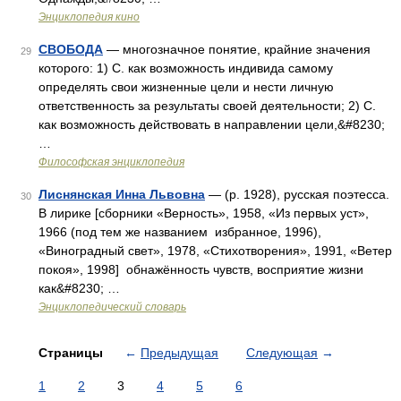
Энциклопедия кино
СВОБОДА
— многозначное понятие, крайние значения
29
которого: 1) С. как возможность индивида самому
определять свои жизненные цели и нести личную
ответственность за результаты своей деятельности; 2) С.
как возможность действовать в направлении цели,&#8230;
…
Философская энциклопедия
Лиснянская Инна Львовна
— (р. 1928), русская поэтесса.
30
В лирике [сборники «Верность», 1958, «Из первых уст»,
1966 (под тем же названием избранное, 1996),
«Виноградный свет», 1978, «Стихотворения», 1991, «Ветер
покоя», 1998] обнажённость чувств, восприятие жизни
как&#8230; …
Энциклопедический словарь
Страницы
←
Предыдущая
Следующая
→
1
2
3
4
5
6